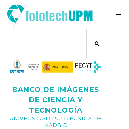
Saltar
al
×
Alt
contenido
bar
Ajax
lat
BANCO DE IMÁGENES
DE CIENCIA Y
TECNOLOGÍA
UNIVERSIDAD POLITÉCNICA DE
MADRID