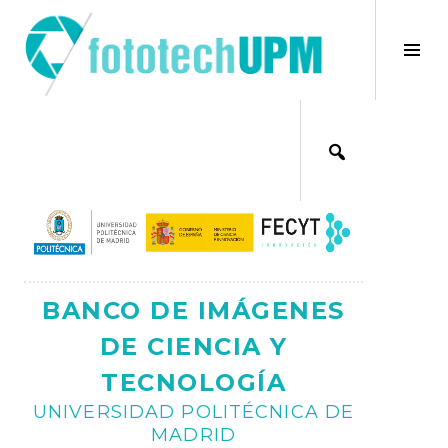
Saltar
al
×
Alt
contenido
bar
Ajax
lat
BANCO DE IMÁGENES
DE CIENCIA Y
TECNOLOGÍA
UNIVERSIDAD POLITÉCNICA DE
MADRID