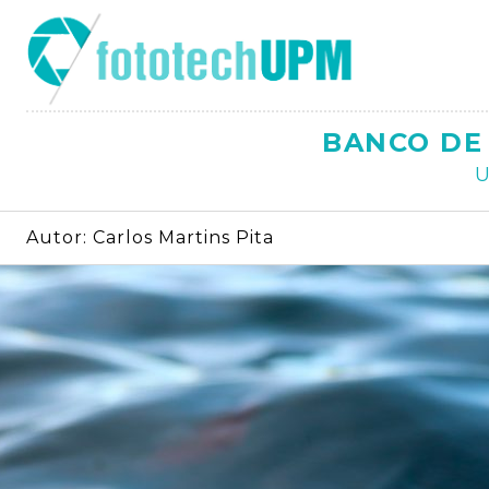
Saltar
al
contenido
BANCO DE 
U
Autor:
Carlos Martins Pita