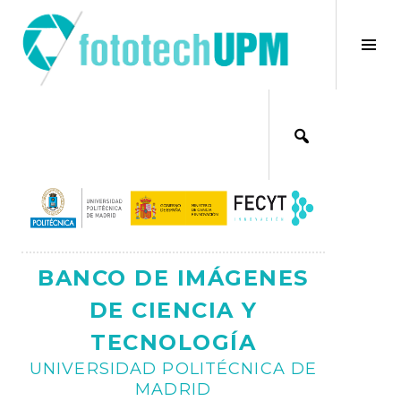
Saltar
al
×
Alt
contenido
bar
Ajax
lat
BANCO DE IMÁGENES
DE CIENCIA Y
TECNOLOGÍA
UNIVERSIDAD POLITÉCNICA DE
MADRID