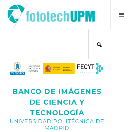
Saltar
al
×
Alt
contenido
bar
Ajax
lat
BANCO DE IMÁGENES
DE CIENCIA Y
TECNOLOGÍA
UNIVERSIDAD POLITÉCNICA DE
MADRID