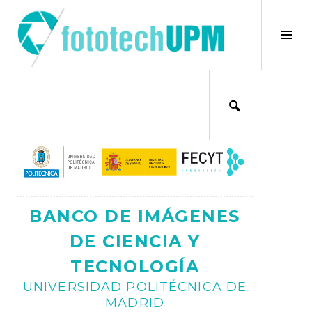
Saltar
al
×
Alt
contenido
bar
Ajax
lat
BANCO DE IMÁGENES
DE CIENCIA Y
TECNOLOGÍA
UNIVERSIDAD POLITÉCNICA DE
MADRID