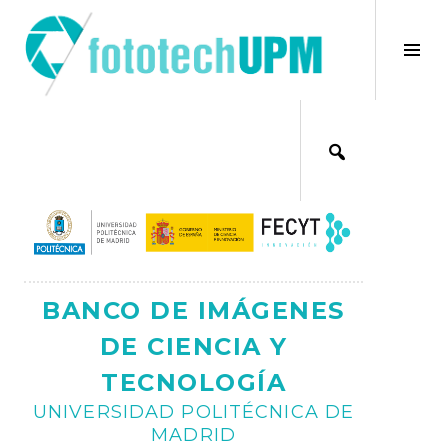
Saltar
al
×
Alt
contenido
bar
Ajax
lat
BANCO DE IMÁGENES
DE CIENCIA Y
TECNOLOGÍA
UNIVERSIDAD POLITÉCNICA DE
MADRID