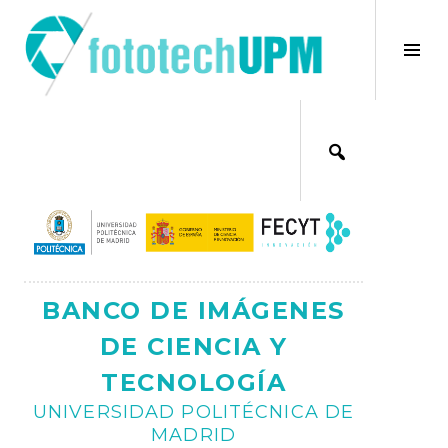
Saltar
al
×
Alt
contenido
bar
Ajax
lat
BANCO DE IMÁGENES
DE CIENCIA Y
TECNOLOGÍA
UNIVERSIDAD POLITÉCNICA DE
MADRID