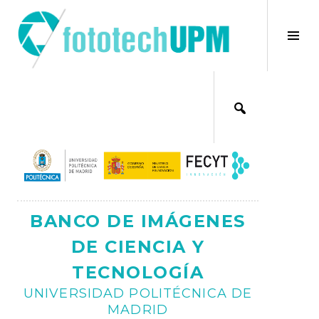
Saltar
al
×
Alt
contenido
bar
Ajax
lat
BANCO DE IMÁGENES
DE CIENCIA Y
TECNOLOGÍA
UNIVERSIDAD POLITÉCNICA DE
MADRID