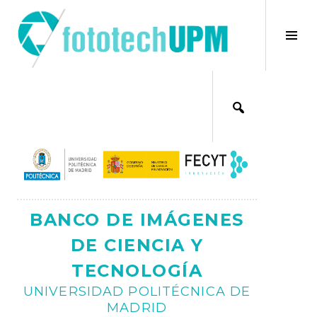
Saltar
al
×
Alt
contenido
bar
Ajax
lat
BANCO DE IMÁGENES
DE CIENCIA Y
TECNOLOGÍA
UNIVERSIDAD POLITÉCNICA DE
MADRID