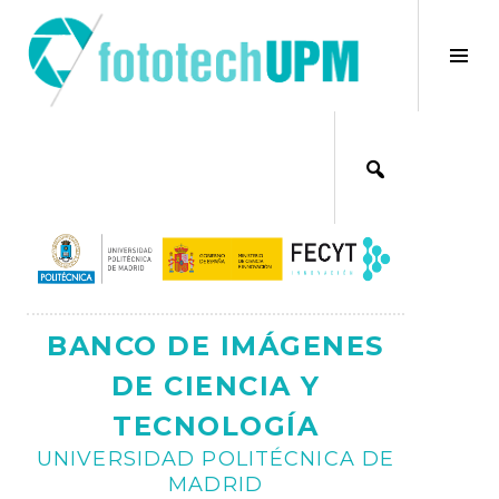
Saltar
al
×
Alt
contenido
bar
Ajax
lat
BANCO DE IMÁGENES
DE CIENCIA Y
TECNOLOGÍA
UNIVERSIDAD POLITÉCNICA DE
MADRID