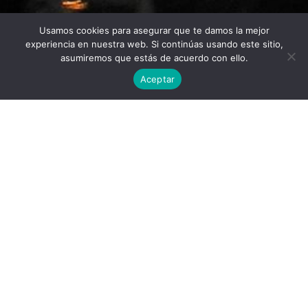
Usamos cookies para asegurar que te damos la mejor
Twitter
Facebook
Linkedin
Instagram
experiencia en nuestra web. Si continúas usando este sitio,
asumiremos que estás de acuerdo con ello.
Aceptar
Universidad Politécnica de Madrid © 2026
Visitas:
Descargas:
48
29
Descargar
Condiciones de uso
Publicado por
Elena Bogas Fernández
Lugar: Banco de España, Madrid