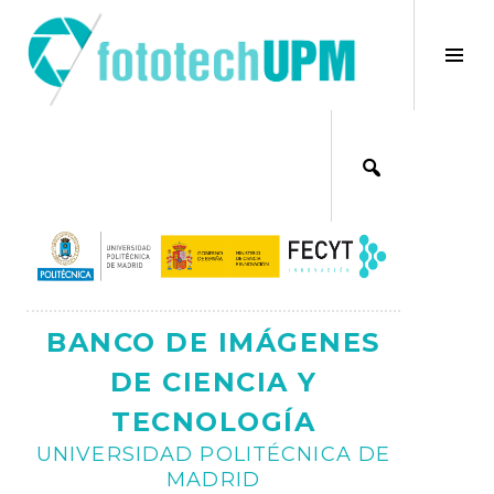
Saltar
al
×
Alt
contenido
bar
Ajax
lat
BANCO DE IMÁGENES
DE CIENCIA Y
TECNOLOGÍA
UNIVERSIDAD POLITÉCNICA DE
MADRID