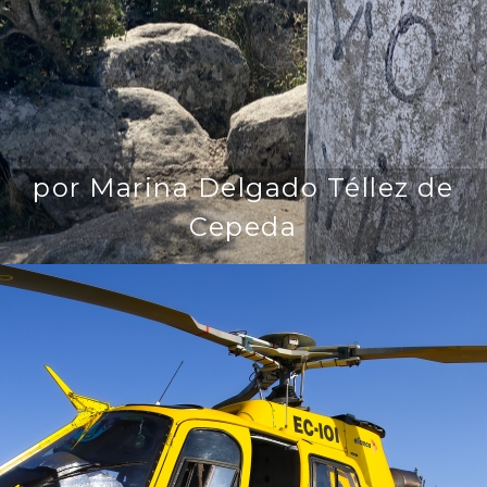
por Marina Delgado Téllez de
Cepeda