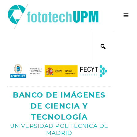
Saltar
al
×
Alt
contenido
bar
Ajax
lat
BANCO DE IMÁGENES
DE CIENCIA Y
TECNOLOGÍA
UNIVERSIDAD POLITÉCNICA DE
MADRID