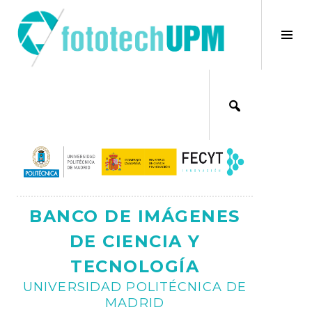
Saltar
al
×
Alt
contenido
bar
Ajax
lat
BANCO DE IMÁGENES
DE CIENCIA Y
TECNOLOGÍA
UNIVERSIDAD POLITÉCNICA DE
MADRID