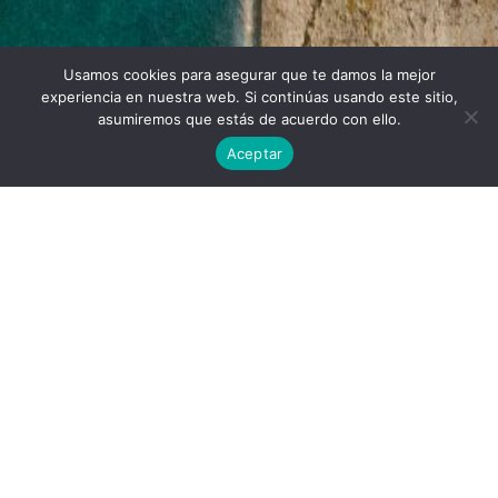
Usamos cookies para asegurar que te damos la mejor
Twitter
Facebook
Linkedin
Instagram
experiencia en nuestra web. Si continúas usando este sitio,
asumiremos que estás de acuerdo con ello.
Aceptar
Universidad Politécnica de Madrid © 2026
Visitas:
Descargas:
28
10
Descargar
Condiciones de uso
Publicado por
Javier Santos
Lugar: Museo de la ciencia (Valladolid)