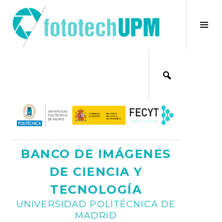
Saltar
al
×
Alt
contenido
bar
Ajax
lat
BANCO DE IMÁGENES
DE CIENCIA Y
TECNOLOGÍA
UNIVERSIDAD POLITÉCNICA DE
MADRID