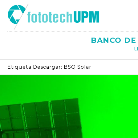
Saltar
al
contenido
BANCO DE 
U
Etiqueta Descargar:
BSQ Solar