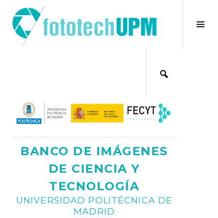
Saltar
al
×
Alt
contenido
bar
Ajax
lat
BANCO DE IMÁGENES
DE CIENCIA Y
TECNOLOGÍA
UNIVERSIDAD POLITÉCNICA DE
MADRID