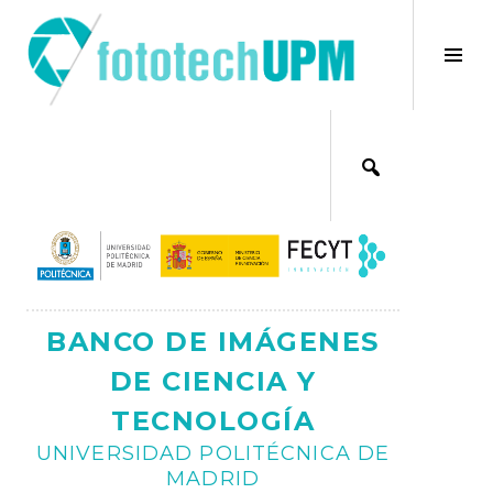
Saltar
al
×
Alt
contenido
bar
Ajax
lat
BANCO DE IMÁGENES
DE CIENCIA Y
TECNOLOGÍA
UNIVERSIDAD POLITÉCNICA DE
MADRID