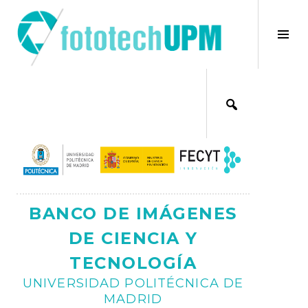
Saltar
al
×
Alt
contenido
bar
Ajax
lat
BANCO DE IMÁGENES
DE CIENCIA Y
TECNOLOGÍA
UNIVERSIDAD POLITÉCNICA DE
MADRID