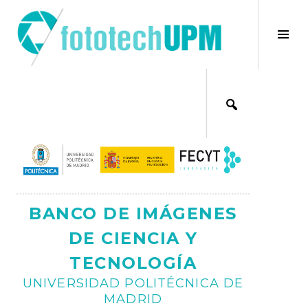
Saltar
al
×
Alt
contenido
bar
Ajax
lat
BANCO DE IMÁGENES
DE CIENCIA Y
TECNOLOGÍA
UNIVERSIDAD POLITÉCNICA DE
MADRID