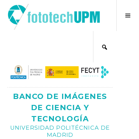
Saltar
al
×
Alt
contenido
bar
Ajax
lat
BANCO DE IMÁGENES
DE CIENCIA Y
TECNOLOGÍA
UNIVERSIDAD POLITÉCNICA DE
MADRID