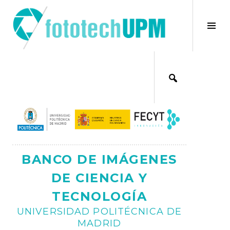
Saltar
al
×
Alt
contenido
bar
Ajax
lat
BANCO DE IMÁGENES
DE CIENCIA Y
TECNOLOGÍA
UNIVERSIDAD POLITÉCNICA DE
MADRID