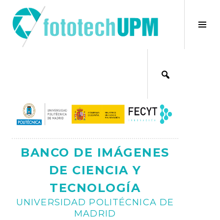
Saltar
al
×
Alt
contenido
bar
Ajax
lat
BANCO DE IMÁGENES
DE CIENCIA Y
TECNOLOGÍA
UNIVERSIDAD POLITÉCNICA DE
MADRID