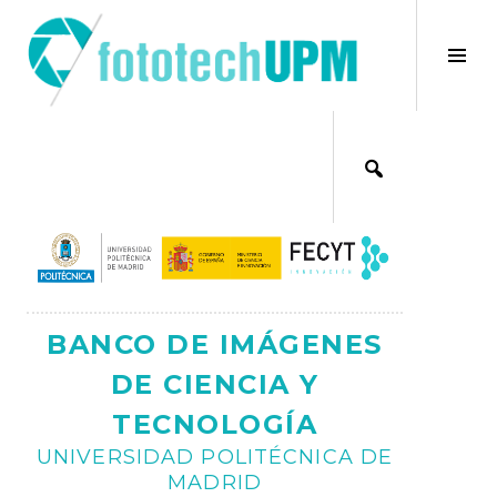
Saltar
al
×
Alt
contenido
bar
Ajax
lat
BANCO DE IMÁGENES
DE CIENCIA Y
TECNOLOGÍA
UNIVERSIDAD POLITÉCNICA DE
MADRID