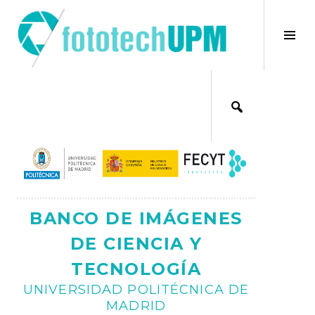
Saltar
al
×
Alt
contenido
bar
Ajax
lat
BANCO DE IMÁGENES
DE CIENCIA Y
TECNOLOGÍA
UNIVERSIDAD POLITÉCNICA DE
MADRID