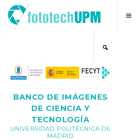
Saltar
al
×
Alt
contenido
bar
Ajax
lat
BANCO DE IMÁGENES
DE CIENCIA Y
TECNOLOGÍA
UNIVERSIDAD POLITÉCNICA DE
MADRID