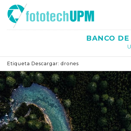
Saltar
al
contenido
BANCO DE 
U
Etiqueta Descargar:
drones