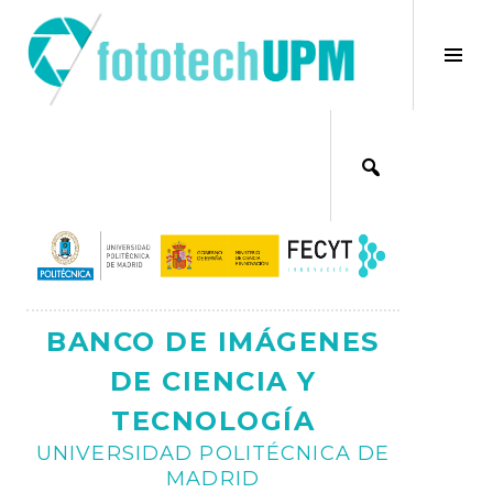
Saltar
al
×
Alt
contenido
bar
Ajax
lat
BANCO DE IMÁGENES
DE CIENCIA Y
TECNOLOGÍA
UNIVERSIDAD POLITÉCNICA DE
MADRID