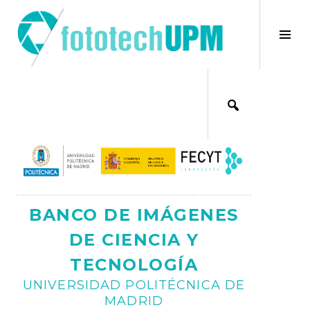
Saltar
al
×
Alt
contenido
bar
Ajax
lat
BANCO DE IMÁGENES
DE CIENCIA Y
TECNOLOGÍA
UNIVERSIDAD POLITÉCNICA DE
MADRID