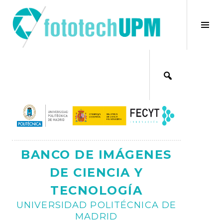
Saltar
al
×
Alt
contenido
bar
Ajax
lat
BANCO DE IMÁGENES
DE CIENCIA Y
TECNOLOGÍA
UNIVERSIDAD POLITÉCNICA DE
MADRID