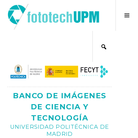
Saltar
al
×
Alt
contenido
bar
Ajax
lat
BANCO DE IMÁGENES
DE CIENCIA Y
TECNOLOGÍA
UNIVERSIDAD POLITÉCNICA DE
MADRID