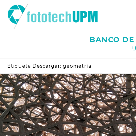
Saltar
al
contenido
BANCO DE 
U
Etiqueta Descargar:
geometría