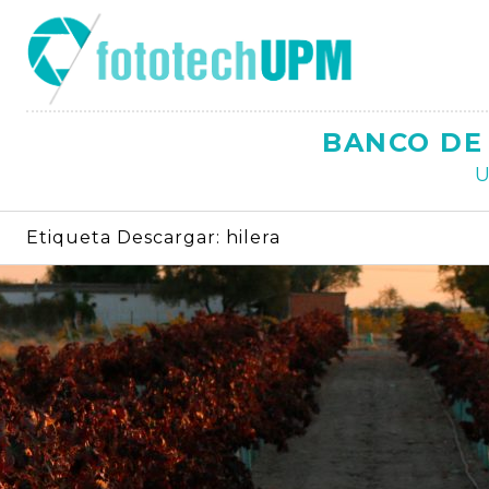
Saltar
al
contenido
BANCO DE 
U
Etiqueta Descargar:
hilera