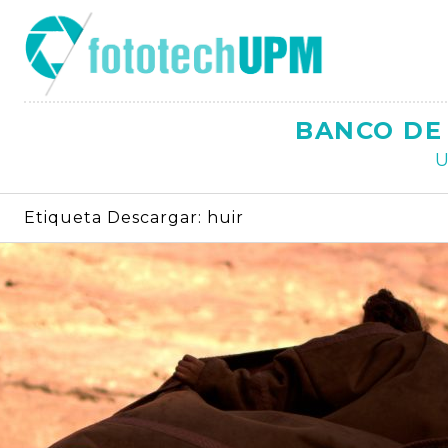
Saltar
al
contenido
BANCO DE 
U
Etiqueta Descargar:
huir