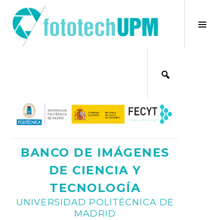
Saltar
al
×
Alt
contenido
bar
Ajax
lat
BANCO DE IMÁGENES
DE CIENCIA Y
TECNOLOGÍA
UNIVERSIDAD POLITÉCNICA DE
MADRID