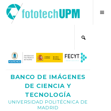
Saltar
al
×
Alt
contenido
bar
Ajax
lat
BANCO DE IMÁGENES
DE CIENCIA Y
TECNOLOGÍA
UNIVERSIDAD POLITÉCNICA DE
MADRID