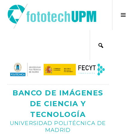
Saltar
al
×
Alt
contenido
bar
Ajax
lat
BANCO DE IMÁGENES
DE CIENCIA Y
TECNOLOGÍA
UNIVERSIDAD POLITÉCNICA DE
MADRID