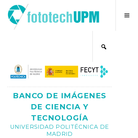
Saltar
al
×
Alt
contenido
bar
Ajax
lat
BANCO DE IMÁGENES
DE CIENCIA Y
TECNOLOGÍA
UNIVERSIDAD POLITÉCNICA DE
MADRID