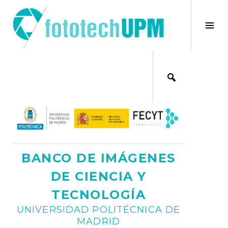
Saltar
al
×
Alt
contenido
bar
Ajax
lat
BANCO DE IMÁGENES
DE CIENCIA Y
TECNOLOGÍA
UNIVERSIDAD POLITÉCNICA DE
MADRID