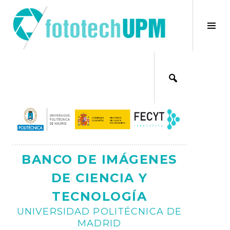
Saltar
al
×
Alt
contenido
bar
Ajax
lat
BANCO DE IMÁGENES
DE CIENCIA Y
TECNOLOGÍA
UNIVERSIDAD POLITÉCNICA DE
MADRID