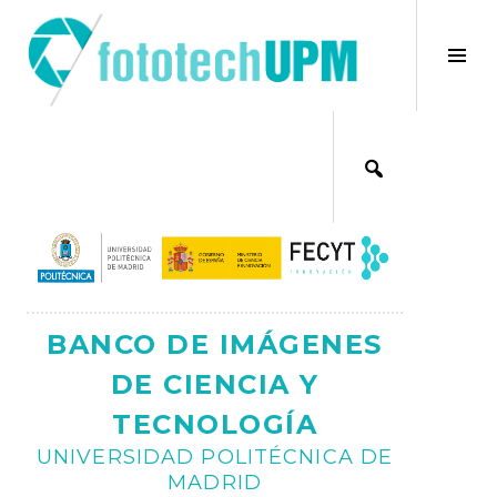
Saltar
al
×
Alt
contenido
bar
Ajax
lat
BANCO DE IMÁGENES
DE CIENCIA Y
TECNOLOGÍA
UNIVERSIDAD POLITÉCNICA DE
MADRID