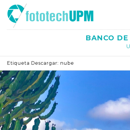
Saltar
al
contenido
BANCO DE 
U
Etiqueta Descargar:
nube