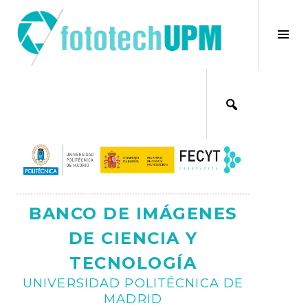
Saltar
al
×
Alt
contenido
bar
Ajax
lat
BANCO DE IMÁGENES
DE CIENCIA Y
TECNOLOGÍA
UNIVERSIDAD POLITÉCNICA DE
MADRID