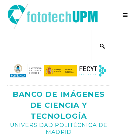
Saltar
al
×
Alt
contenido
bar
Ajax
lat
BANCO DE IMÁGENES
DE CIENCIA Y
TECNOLOGÍA
UNIVERSIDAD POLITÉCNICA DE
MADRID