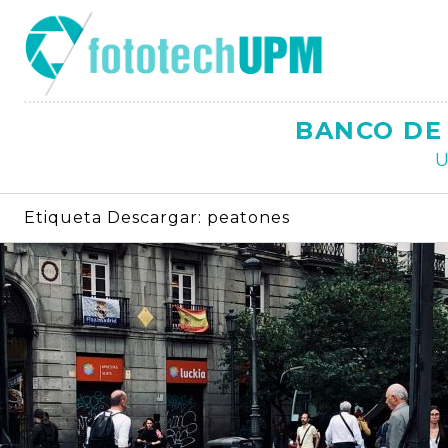
Saltar
al
contenido
BANCO DE 
U
Etiqueta Descargar:
peatones