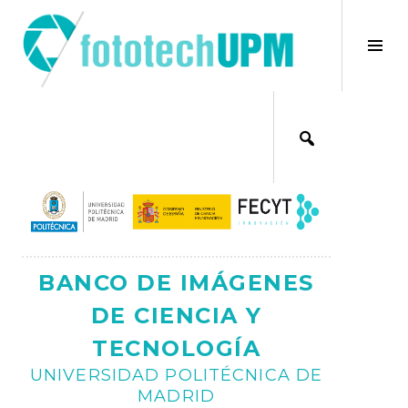
Saltar
al
×
Alt
contenido
bar
Ajax
lat
BANCO DE IMÁGENES
DE CIENCIA Y
TECNOLOGÍA
UNIVERSIDAD POLITÉCNICA DE
MADRID