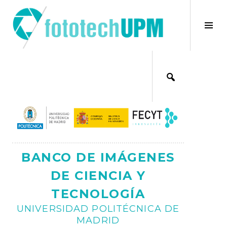
Saltar
al
×
Alt
contenido
bar
Ajax
lat
BANCO DE IMÁGENES
DE CIENCIA Y
TECNOLOGÍA
UNIVERSIDAD POLITÉCNICA DE
MADRID