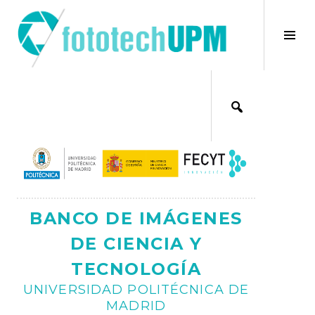
Saltar
al
×
Alt
contenido
bar
Ajax
lat
BANCO DE IMÁGENES
DE CIENCIA Y
TECNOLOGÍA
UNIVERSIDAD POLITÉCNICA DE
MADRID