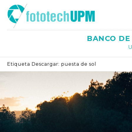
Saltar
al
contenido
BANCO DE 
U
Etiqueta Descargar:
puesta de sol